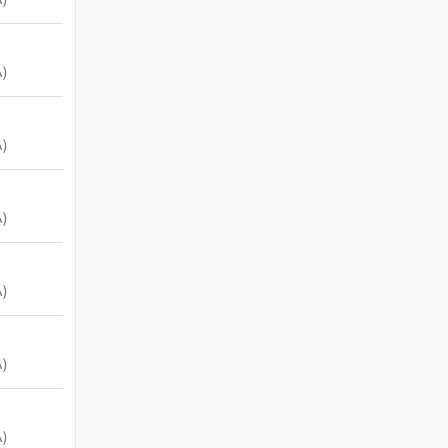
)
)
)
)
)
)