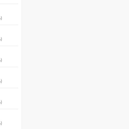
)
)
)
)
)
)