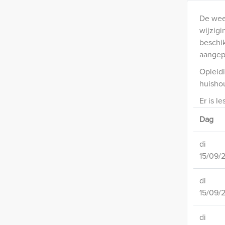
De wee
wijzigi
beschik
aangep
Opleidi
huishou
Er is le
Dag
di
15/09/
di
15/09/
di