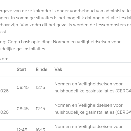
rgave van deze kalender is onder voorbehoud van administrati
ngen. In sommige situaties is het mogelijk dat nog niet alle lesda
baar zijn. Van zodra dit het geval is worden de lessenroosters o
ast.
ng: Cerga basisopleiding: Normen en veiligheidseisen voor
delijke gasinstallaties
s op:
Start
Einde
Vak
Normen en Veiligheidseisen voor
08:45
12:15
2026
huishoudelijke gasinstallaties (CERGA
Normen en Veiligheidseisen voor
08:45
12:15
2026
huishoudelijke gasinstallaties (CERGA
Normen en Veiligheidseisen voor
12:45
16:15