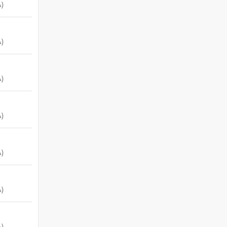
)
)
)
)
)
)
)