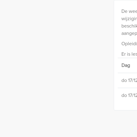
De wee
wijzigi
beschik
aangep
Opleid
Er is le
Dag
do 17/
do 17/