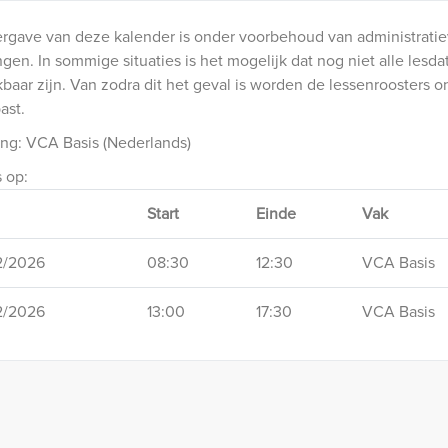
rgave van deze kalender is onder voorbehoud van administrati
ngen. In sommige situaties is het mogelijk dat nog niet alle lesda
baar zijn. Van zodra dit het geval is worden de lessenroosters o
ast.
ing: VCA Basis (Nederlands)
s op:
Start
Einde
Vak
12/2026
08:30
12:30
VCA Basis
12/2026
13:00
17:30
VCA Basis