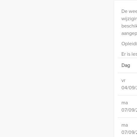
De wee
wijzigi
beschik
aangep
Opleidi
Er is le
Dag
vr
04/09/
ma
07/09/
ma
07/09/