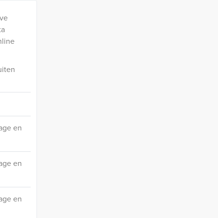
eve
ta
nline
uiten
age en
age en
age en