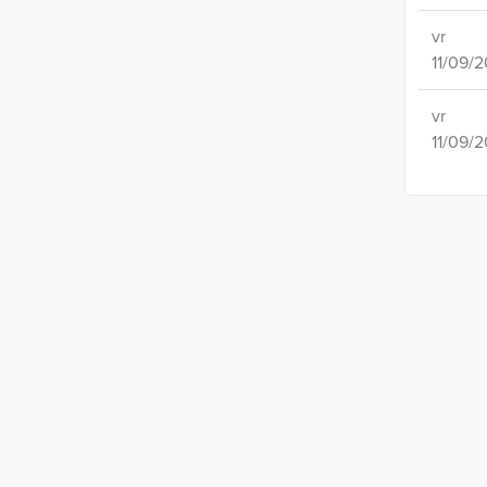
vr
11/09/
vr
11/09/