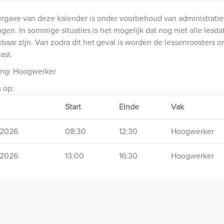
rgave van deze kalender is onder voorbehoud van administrati
ngen. In sommige situaties is het mogelijk dat nog niet alle lesda
baar zijn. Van zodra dit het geval is worden de lessenroosters o
ast.
ing: Hoogwerker
s op:
Start
Einde
Vak
1/2026
08:30
12:30
Hoogwerker
1/2026
13:00
16:30
Hoogwerker