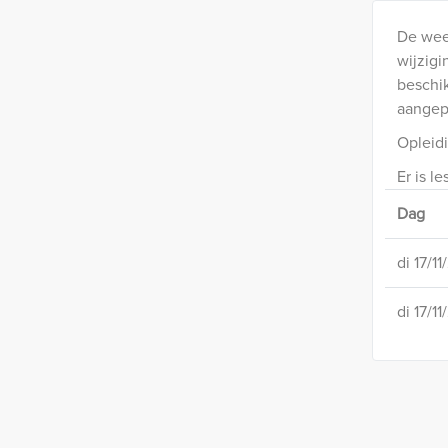
De wee
wijzigi
beschik
aangep
Opleid
Er is le
Dag
di 17/1
di 17/1