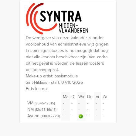
De weergave van deze kalender is onder
voorbehoud van administratieve wijzigingen.
In sommige situaties is het mogelijk dat nog
niet alle lesdata beschikbaar zijn. Van zodra
dit het geval is worden de lessenroosters
online aangepast.
Make-up artist: basismodule
Sint-Niklaas - start: 07/10/2026
Er is les op:
Ma
Di
Wo
Do
Vr
Za
VM
-
-
-
-
-
-
(8u45-12u15)
NM
-
-
-
-
-
-
(12u45-16u15)
Avond
-
-
-
-
-
(18u30-22u)