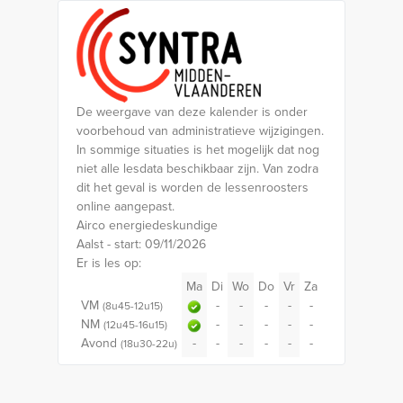
De weergave van deze kalender is onder
voorbehoud van administratieve wijzigingen.
In sommige situaties is het mogelijk dat nog
niet alle lesdata beschikbaar zijn. Van zodra
dit het geval is worden de lessenroosters
online aangepast.
Airco energiedeskundige
Aalst - start: 09/11/2026
Er is les op:
Ma
Di
Wo
Do
Vr
Za
VM
-
-
-
-
-
(8u45-12u15)
NM
-
-
-
-
-
(12u45-16u15)
Avond
-
-
-
-
-
-
(18u30-22u)